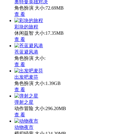
奥特曼英雄对决
角色扮演
大小:72.69MB
查 看
彩块的旅程
休闲益智
大小:17.35MB
查 看
苍蓝避风港
角色扮演
大小:
查 看
出发吧麦芬
角色扮演
大小:1.39GB
查 看
弹射之星
动作冒险
大小:296.20MB
查 看
动物夜市
模拟经营
大小:124.20MB